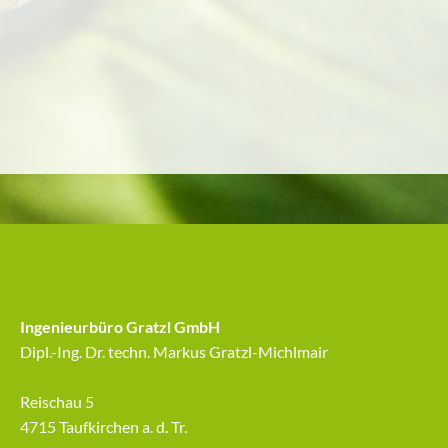
Ingenieurbüro Gratzl GmbH
Dipl.-Ing. Dr. techn. Markus Gratzl-Michlmair
Reischau 5
4715 Taufkirchen a. d. Tr.