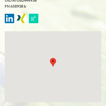
UID ATU82444936
FN 658938 b